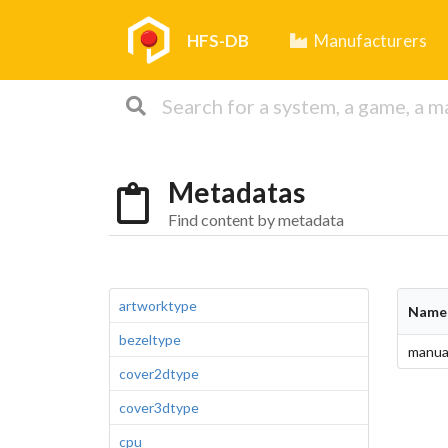
HFS-DB
Manufacturers
Metadatas
Find content by metadata
artworktype
Name
bezeltype
manua
cover2dtype
cover3dtype
cpu