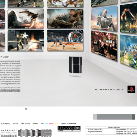
pub
View