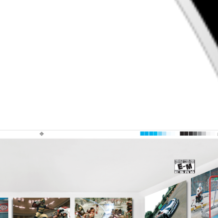
Drop your files on this page to add to the current database item