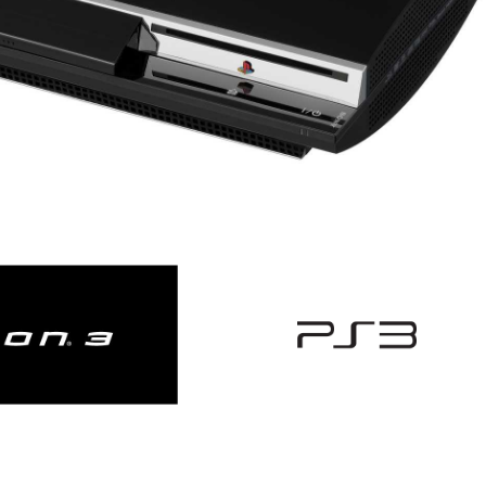
View
View