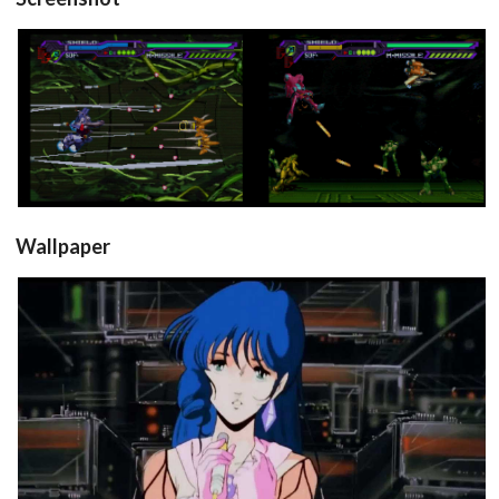
in game
in game
View
View
Wallpaper
View