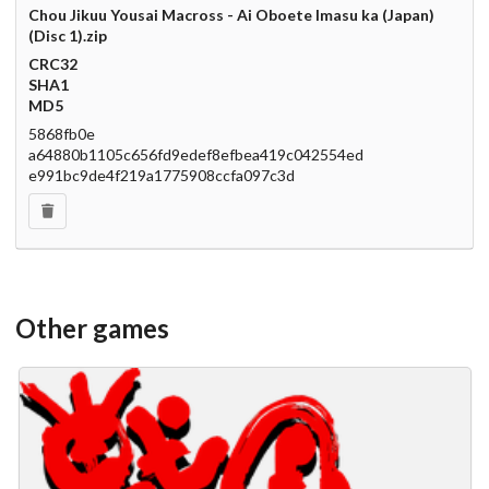
Chou Jikuu Yousai Macross - Ai Oboete Imasu ka (Japan)
(Disc 1).zip
CRC32
SHA1
MD5
5868fb0e
a64880b1105c656fd9edef8efbea419c042554ed
e991bc9de4f219a1775908ccfa097c3d
Other games