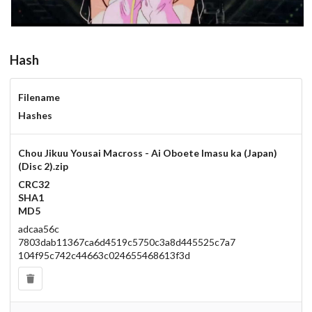
Hash
Filename
Hashes
Chou Jikuu Yousai Macross - Ai Oboete Imasu ka (Japan)
(Disc 2).zip
CRC32
SHA1
MD5
adcaa56c
7803dab11367ca6d4519c5750c3a8d445525c7a7
104f95c742c44663c024655468613f3d