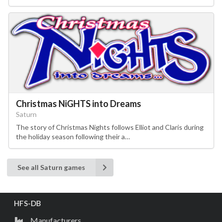
Christmas NiGHTS into Dreams
Saturn
The story of Christmas Nights follows Elliot and Claris during
the holiday season following their a…
See all Saturn games
HFS-DB
Manufacturers