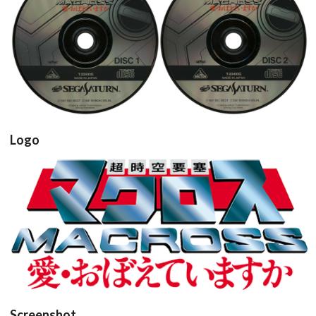
cd
cd
View
View
Logo
Drop your files on this page to
add to the current database item
View
Screenshot