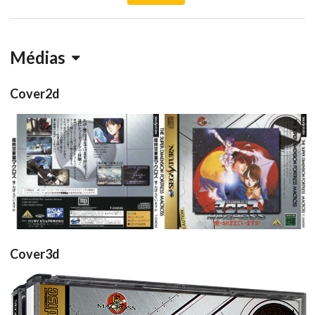
Médias
Cover2d
back
front
View
View
Cover3d