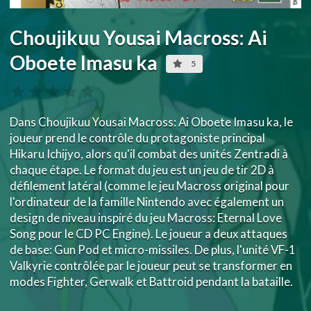
Choujikuu Yousai Macross: Ai
Oboete Imasu ka
5
Dans Choujikuu Yousai Macross: Ai Oboete Imasu ka, le
joueur prend le contrôle du protagoniste principal
Hikaru Ichijyo, alors qu'il combat des unités Zentradi à
chaque étape. Le format du jeu est un jeu de tir 2D à
défilement latéral (comme le jeu Macross original pour
l'ordinateur de la famille Nintendo avec également un
design de niveau inspiré du jeu Macross: Eternal Love
Song pour le CD PC Engine). Le joueur a deux attaques
de base: Gun Pod et micro-missiles. De plus, l'unité VF-1
Valkyrie contrôlée par le joueur peut se transformer en
modes Fighter, Gerwalk et Battroid pendant la bataille.