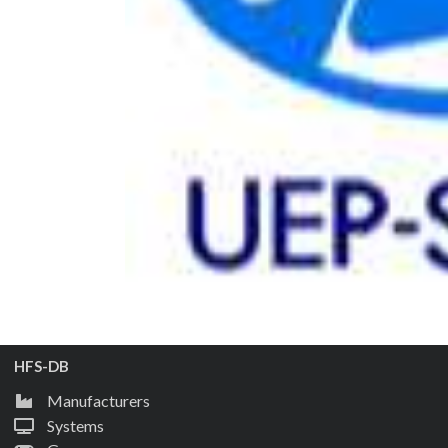
HFS-DB
Manufacturers
Systems