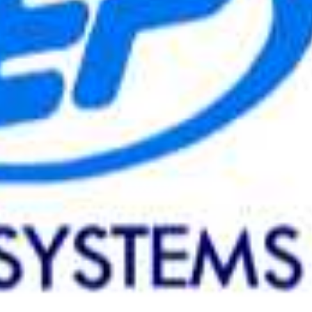
View
Drop your files on this page to add to the current database item