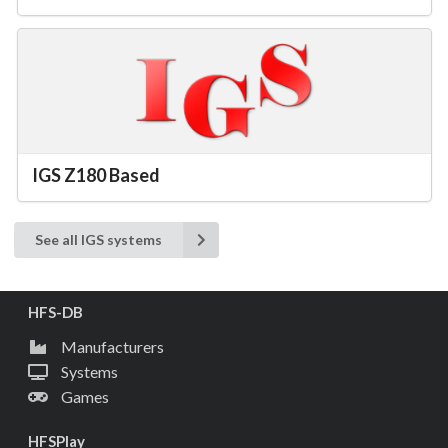
IGS Z180 Based
See all IGS systems
HFS-DB
Manufacturers
Systems
Games
HFSPlay