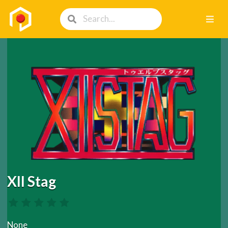
XII Stag
None