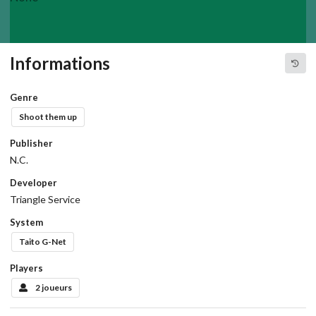
Informations
Genre
Shoot them up
Publisher
N.C.
Developer
Triangle Service
System
Taito G-Net
Players
2 joueurs