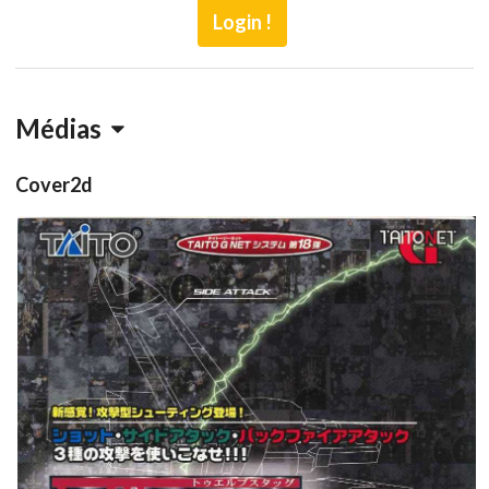
Login !
Médias
Cover2d