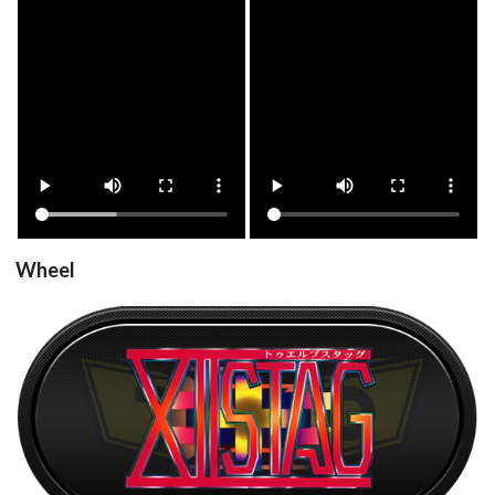
xiistag
xiistag
View
View
Wheel
xiistag
View