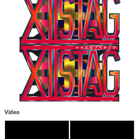
xiistag
View
Drop your files on this page to
add to the current database item
View
Video