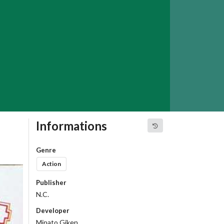
Informations
Genre
Action
Publisher
N.C.
Developer
Minato Giken