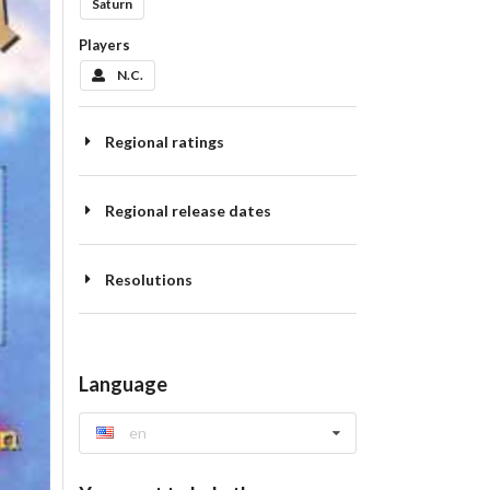
Saturn
Players
N.C.
Regional ratings
Regional release dates
Resolutions
Language
en