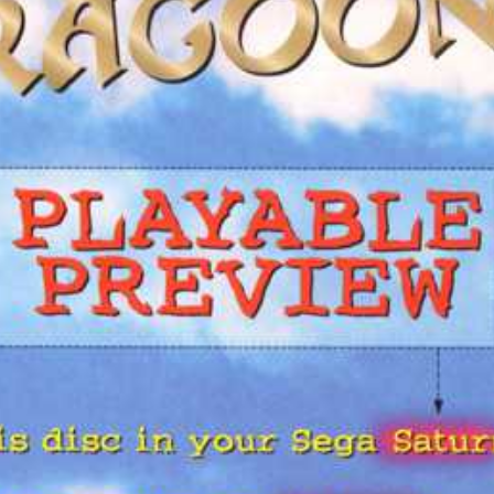
front
View
Drop your files on this page to add to the current database item