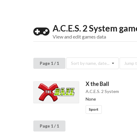
A.C.E.S. 2 System gam
View and edit games data
Page 1 / 1
Sort by name, date...
Jump to
X the Ball
A.C.E.S. 2 System
None
Sport
Page 1 / 1