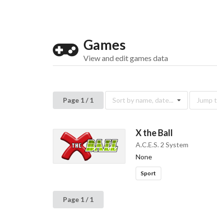
Games
View and edit games data
Page 1 / 1
Sort by name, date...
Jump to
X the Ball
A.C.E.S. 2 System
None
Sport
Page 1 / 1