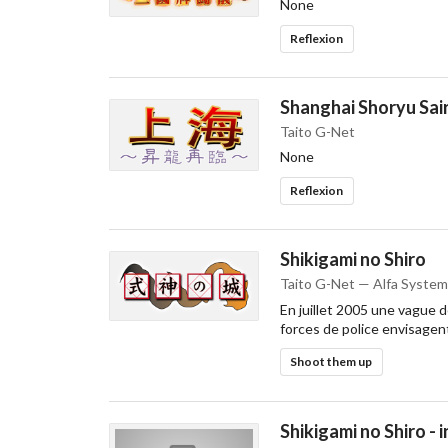
None
Reflexion
Shanghai Shoryu Sair
Taito G-Net
None
Reflexion
Shikigami no Shiro
Taito G-Net — Alfa System
En juillet 2005 une vague 
forces de police envisagent
Shoot them up
Shikigami no Shiro - i