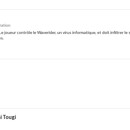
ration
Le joueur contrôle le Waverider, un virus informatique, et doit infiltrer 
s.
i Tougi