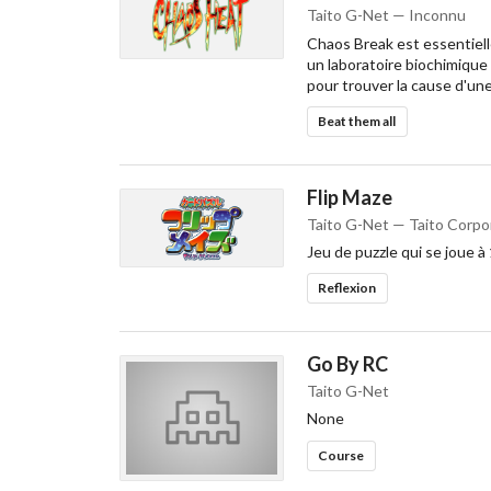
Taito G-Net — Inconnu
Chaos Break est essentielle
un laboratoire biochimique
pour trouver la cause d'un
Beat them all
Flip Maze
Taito G-Net — Taito Corpo
Jeu de puzzle qui se joue à 
Reflexion
Go By RC
Taito G-Net
None
Course