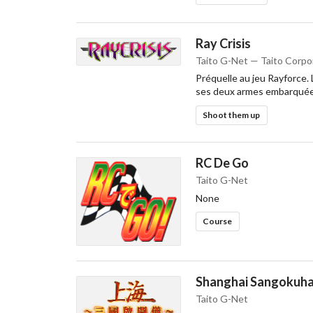
Ray Crisis
Taito G-Net — Taito Corpo
Préquelle au jeu Rayforce. 
ses deux armes embarquée
Shoot them up
RC De Go
Taito G-Net
None
Course
Shanghai Sangokuha
Taito G-Net