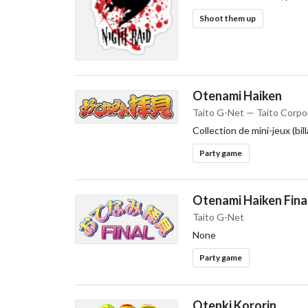
Shoot them up
Otenami Haiken
Taito G-Net — Taito Corpo
Collection de mini-jeux (bil
Party game
Otenami Haiken Fina
Taito G-Net
None
Party game
Otenki Kororin