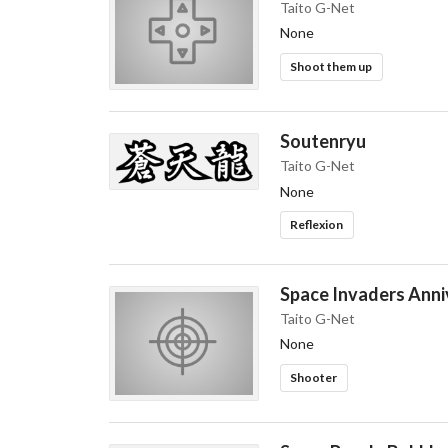
Taito G-Net
None
Shoot them up
Soutenryu
Taito G-Net
None
Reflexion
Space Invaders Anni
Taito G-Net
None
Shooter