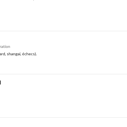
ration
lard, shangai, échecs).
l