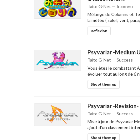
Taito G-Net — Inconnu
Mélange de Columns et Tetr
la météo ( soleil, vent, par
Reflexion
Psyvariar -Medium U
Taito G-Net — Success
Vous êtes le combattant AX
évoluer tout au long de 6 n
Shoot them up
Psyvariar -Revision-
Taito G-Net — Success
Mise à jour de Psyvariar Me
ajout d’un classement inter
Shoot them up