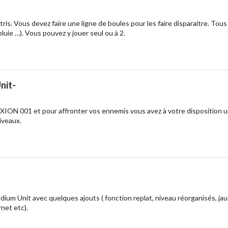
is. Vous devez faire une ligne de boules pour les faire disparaitre. Tou
apluie …). Vous pouvez y jouer seul ou à 2.
nit-
ION 001 et pour affronter vos ennemis vous avez à votre disposition un
iveaux.
Drop your files on this page to add to the current database item
dium Unit avec quelques ajouts ( fonction replat, niveau réorganisés, jau
net etc).