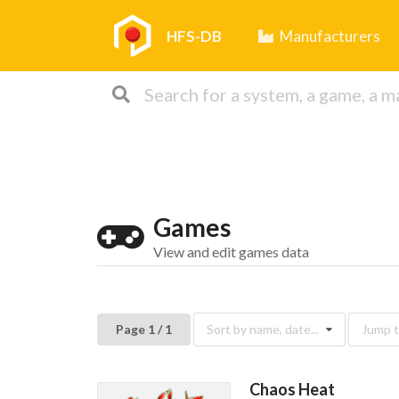
HFS-DB
Manufacturers
Games
View and edit games data
Page 1 / 1
Sort by name, date...
Jump to
Chaos Heat