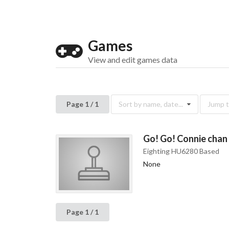
Games
View and edit games data
Page 1 / 1
Sort by name, date...
Jump to
Go! Go! Connie chan
Eighting HU6280 Based
None
Page 1 / 1