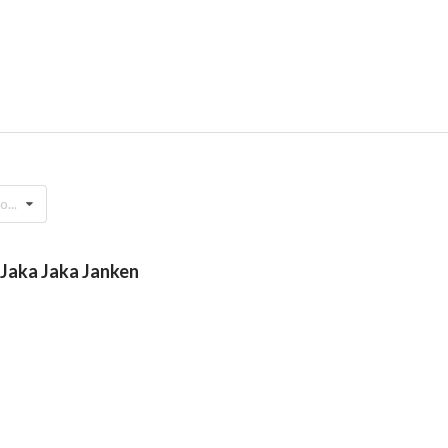
Drop your files on this page to add to the current database item
...
 Jaka Jaka Janken