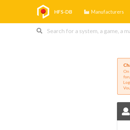
HFS-DB
Manufacturers
Ch
On 
for
Log
Vou