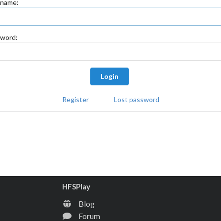
rname:
word:
Login
Register
Lost password
HFSPlay
Blog
Forum