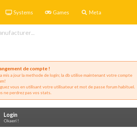
Systems
Games
Meta
angement de compte !
a mis a jour la methode de login; la db utilise maintenant votre compte
um!
guez vous en utilisant votre utilisateur et mot de passe forum habituel.
s ne perdrez pas vos stats.
Login
Okaeri !
Drop your files on this page to add to the current database item