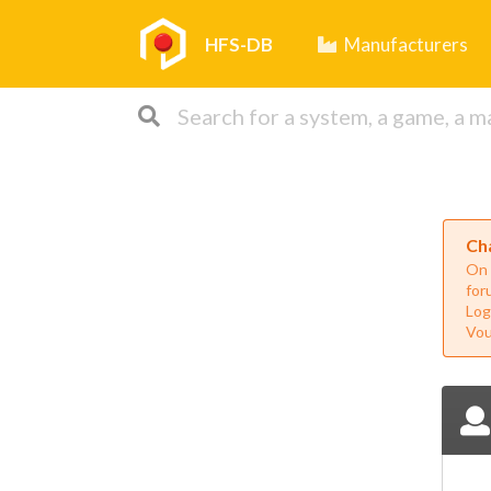
HFS-DB
Manufacturers
Ch
On 
for
Log
Vou