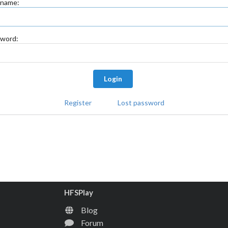
rname:
word:
Login
Register
Lost password
HFSPlay
Blog
Forum