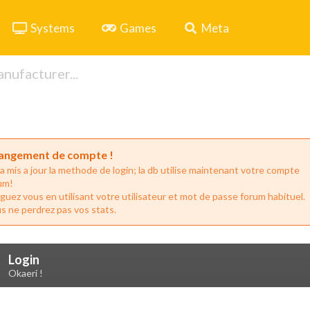
Systems
Games
Meta
angement de compte !
a mis a jour la methode de login; la db utilise maintenant votre compte
um!
guez vous en utilisant votre utilisateur et mot de passe forum habituel.
s ne perdrez pas vos stats.
Login
Okaeri !
Drop your files on this page to add to the current database item